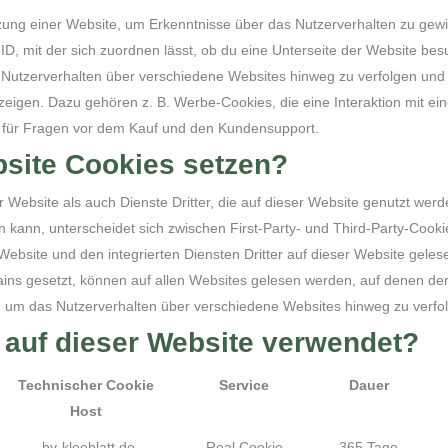
ng einer Website, um Erkenntnisse über das Nutzerverhalten zu gewin
ID, mit der sich zuordnen lässt, ob du eine Unterseite der Website bes
utzerverhalten über verschiedene Websites hinweg zu verfolgen und 
zeigen. Dazu gehören z. B. Werbe-Cookies, die eine Interaktion mit e
m für Fragen vor dem Kauf und den Kundensupport.
bsite Cookies setzen?
 Website als auch Dienste Dritter, die auf dieser Website genutzt werd
n kann, unterscheidet sich zwischen First-Party- und Third-Party-Cook
Website und den integrierten Diensten Dritter auf dieser Website gele
ns gesetzt, können auf allen Websites gelesen werden, auf denen der S
um das Nutzerverhalten über verschiedene Websites hinweg zu verfol
auf dieser Website verwendet?
Technischer Cookie
Service
Dauer
Host
.bv-kleeblatt.de
Real Cookie
365 Tage