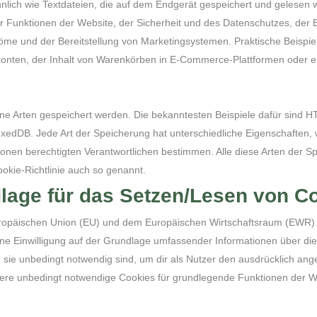
ähnlich wie Textdateien, die auf dem Endgerät gespeichert und gelese
 Funktionen der Website, der Sicherheit und des Datenschutzes, der B
röme und der Bereitstellung von Marketingsystemen. Praktische Beispie
konten, der Inhalt von Warenkörben in E-Commerce-Plattformen oder ei
ene Arten gespeichert werden. Die bekanntesten Beispiele dafür sind 
dexedDB. Jede Art der Speicherung hat unterschiedliche Eigenschaften,
tionen berechtigten Verantwortlichen bestimmen. Alle diese Arten der 
kie-Richtlinie auch so genannt.
dlage für das Setzen/Lesen von C
 Europäischen Union (EU) und dem Europäischen Wirtschaftsraum (EW
eine Einwilligung auf der Grundlage umfassender Informationen über d
ie unbedingt notwendig sind, um dir als Nutzer den ausdrücklich angef
ere unbedingt notwendige Cookies für grundlegende Funktionen der Web